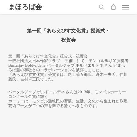
Skip
Menu
まほろば会
to
main
search
content
第一回「あらえびす文化賞」授賞式・
祝賀会
第一回「あらえびす文化賞」授賞式・祝賀会
一般社団法人日本作家クラブ 主催 にて、モンゴル馬頭琴演奏者
Baatarjav Bold-erdene[バータルジャブ ボルドエルデネ さん]とまほ
ろば薫の和歌とのコラボレーションを披露しました。
「あらえびす文化賞」受賞者は、尾上菊五郎氏、舟木一夫氏、住川
碧氏、吉村卓三氏でした。
バータルジャブ ボルドエルデネ さんは2013年、モンゴルホーミー
コンクール金賞に輝く
ホーミーは、モンゴル遊牧民の習慣、生活、文化から生まれた歌唱
芸術で一人が二つの声­を奏でる驚くべきものです。