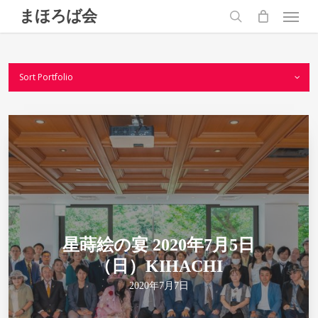
Skip
Menu
まほろば会
to
main
search
content
Sort Portfolio
星蒔絵の宴 2020年7月5日
（日）KIHACHI
2020年7月7日