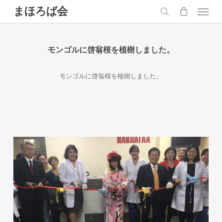
Skip
Menu
まほろば会
to
main
search
content
モンゴルに啓翁桜を植樹しました。
モンゴルに啓翁桜を植樹しました。