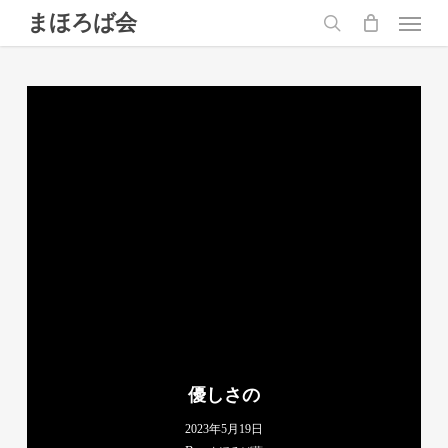
Skip
Menu
まほろば会
to
main
search
content
優しさの
2023年5月19日