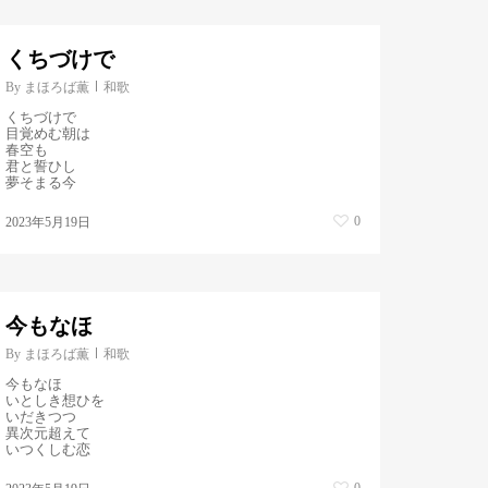
くちづけで
By
まほろば薫
和歌
くちづけで
目覚めむ朝は
春空も
君と誓ひし
夢そまる今
0
2023年5月19日
今もなほ
By
まほろば薫
和歌
今もなほ
いとしき想ひを
いだきつつ
異次元超えて
いつくしむ恋
0