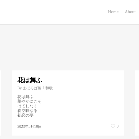
Home
About
花は舞ふ
By
まほろば薫
和歌
花は舞ふ
華やかにこそ
はてしなく
春空映ゆる
初恋の夢
0
2023年5月19日