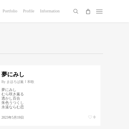
search
Portfolio
Profile
Information
Menu
夢にみし
By
まほろば薫
和歌
夢にみし
むら咲き薫る
透かし百合
朱色うつくし
永遠ならむ恋
0
2023年5月19日