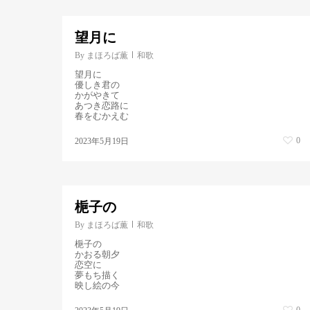
望月に
By
まほろば薫
和歌
望月に
優しき君の
かがやきて
あつき恋路に
春をむかえむ
0
2023年5月19日
梔子の
By
まほろば薫
和歌
梔子の
かおる朝夕
恋空に
夢もち描く
映し絵の今
0