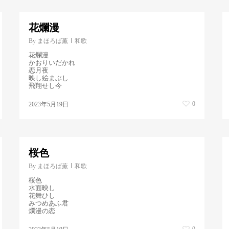
花爛漫
By
まほろば薫
和歌
花爛漫
かおりいだかれ
恋月夜
映し絵まぶし
飛翔せし今
0
2023年5月19日
桜色
By
まほろば薫
和歌
桜色
水面映し
花舞ひし
みつめあふ君
爛漫の恋
0