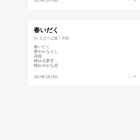
2023年5月19日
春いだく
By
まほろば薫
和歌
春いだく
華やかなりし
花桜
映ゆる夢空
晴れやかな恋
0
2023年5月19日