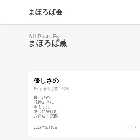
Skip
to
まほろば会
main
content
All Posts By
まほろば薫
優しさの
By
まほろば薫
和歌
優しさの
花舞ふ今に
君もまた
あれに誓はむ
永遠なる恋路
0
2023年5月19日