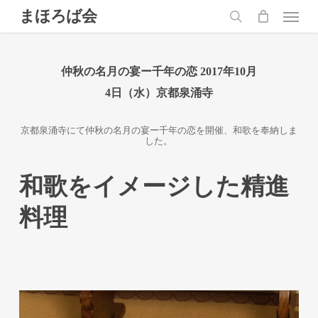
Skip
Menu
まほろば会
to
main
search
content
仲秋の名月の宴ー千年の恋 2017年10月
4日（水）京都泉涌寺
京都泉涌寺にて仲秋の名月の宴ー千年の恋を開催、和歌を奉納しま
した。
和歌をイメージした精進
料理