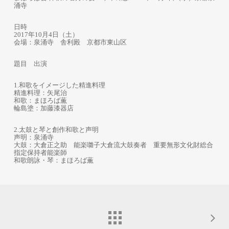
涌寺
日時
2017年10月4日（土）
会場：泉涌寺 舎利殿 京都市東山区
題目 出演
1.和歌をイメージした精進料理
精進料理：矢尾治
和歌：まほろば薫
輪島塗：加藤漆器店
2.太鼓と琴と創作和歌と声明
声明：泉涌寺
大鼓：大倉正之助 能楽囃子大倉流大鼓奏者 重要無形文化財総合
指定保持者能楽師
和歌朗詠・琴：まほろば薫